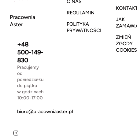
O NAS
KONTAK
REGULAMIN
Pracownia
JAK
Aster
POLITYKA
ZAMAWI
PRYWATNOŚCI
ZMIEŃ
+48
ZGODY
COOKIES
500-149-
830
Pracujemy
od
poniedziałku
do piątku
w godzinach
10:00-17:00
biuro@pracowniaaster.pl