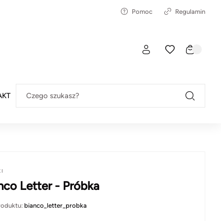
Pomoc
Regulamin
AKT
Czego szukasz?
KI
nco Letter - Próbka
roduktu:
bianco_letter_probka