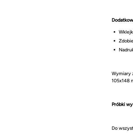
Dodatkow
Wklejk
Zdobie
Nadruk
Wymiary z
105x148 m
Próbki wy
Do wszyst