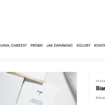
UNIA, CHRZEST
PRÓBKI
JAK ZAMAWIAĆ
KOLORY
KONT
PRÓB
Bia
Kod p