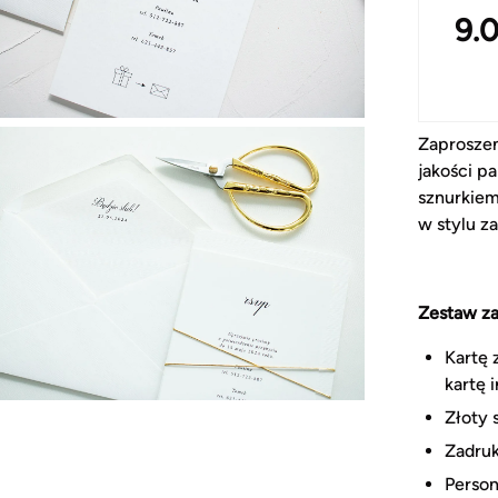
9.
Zaproszen
jakości p
sznurkiem
w stylu z
Zestaw za
Kartę 
kartę 
Złoty 
Zadru
Person