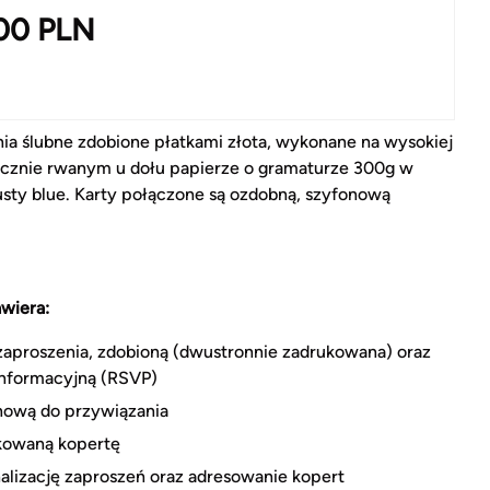
.00
PLN
ia ślubne zdobione płatkami złota, wykonane na wysokiej
ręcznie rwanym u dołu papierze o gramaturze 300g w
usty blue. Karty połączone są ozdobną, szyfonową
wiera:
zaproszenia, zdobioną (dwustronnie zadrukowana) oraz
informacyjną (RSVP)
nową do przywiązania
kowaną kopertę
alizację zaproszeń oraz adresowanie kopert