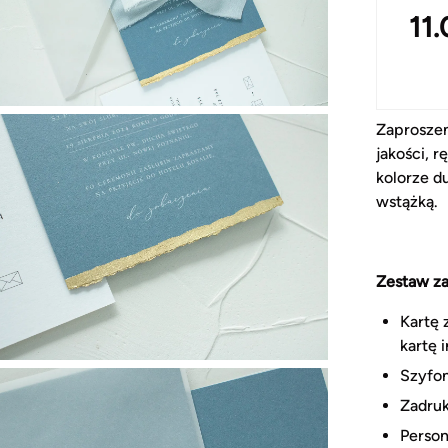
11
Zaproszen
jakości, 
kolorze d
wstążką.
Zestaw za
Kartę 
kartę 
Szyfo
Zadru
Person