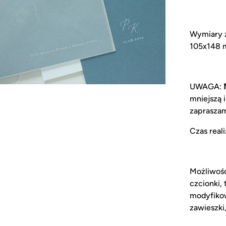
Wymiary z
105x148 m
UWAGA:
mniejszą 
zapraszam
Czas reali
Możliwość
czcionki,
modyfikow
zawieszki,