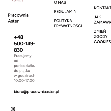
O NAS
KONTAK
REGULAMIN
Pracownia
JAK
Aster
POLITYKA
ZAMAWI
PRYWATNOŚCI
ZMIEŃ
+48
ZGODY
COOKIES
500-149-
830
Pracujemy
od
poniedziałku
do piątku
w godzinach
10:00-17:00
biuro@pracowniaaster.pl