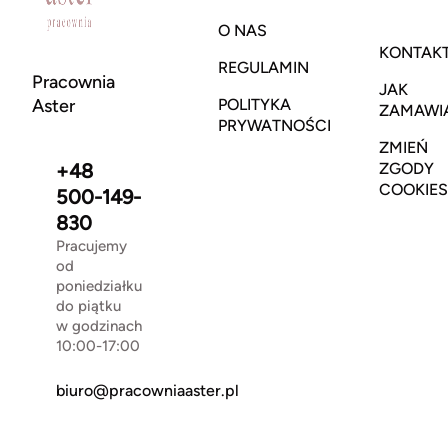
O NAS
KONTAK
REGULAMIN
Pracownia
JAK
Aster
POLITYKA
ZAMAWI
PRYWATNOŚCI
ZMIEŃ
+48
ZGODY
COOKIES
500-149-
830
Pracujemy
od
poniedziałku
do piątku
w godzinach
10:00-17:00
biuro@pracowniaaster.pl