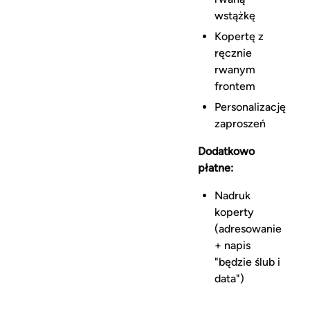
wstążkę
Kopertę z
ręcznie
rwanym
frontem
Personalizację
zaproszeń
Dodatkowo
płatne:
Nadruk
koperty
(adresowanie
+ napis
"będzie ślub i
data")