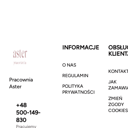
INFORMACJE
OBSŁU
KLIENT
O NAS
KONTAK
REGULAMIN
Pracownia
JAK
Aster
POLITYKA
ZAMAWI
PRYWATNOŚCI
ZMIEŃ
+48
ZGODY
COOKIES
500-149-
830
Pracujemy