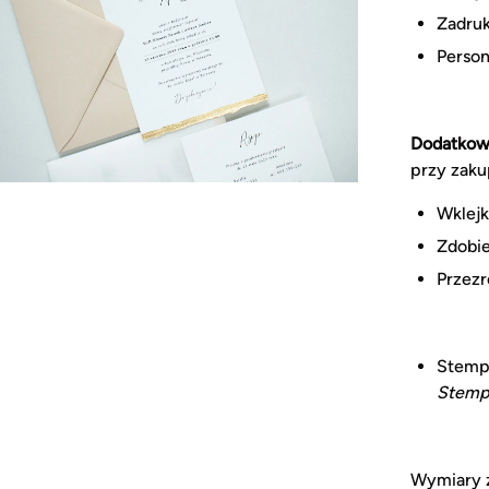
Zadru
Person
Dodatkowo
przy zaku
Wklejk
Zdobie
Przezr
Stempe
Stemp
Wymiary z