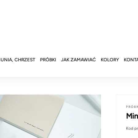
UNIA, CHRZEST
PRÓBKI
JAK ZAMAWIAĆ
KOLORY
KONT
PRÓB
Min
Kod p