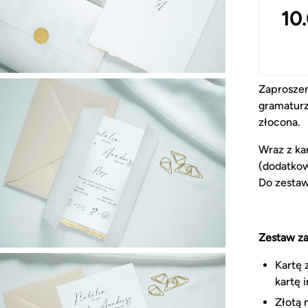
10
Zaproszen
gramaturz
złocona.
Wraz z ka
(dodatkow
Do zestaw
Zestaw za
Kartę 
kartę 
Złotą 