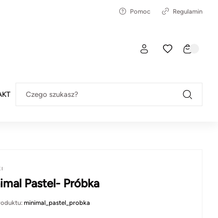
Pomoc
Regulamin
AKT
Czego szukasz?
KI
imal Pastel- Próbka
roduktu:
minimal_pastel_probka