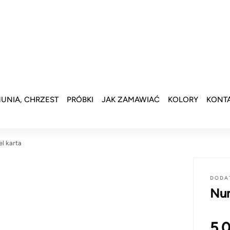
UNIA, CHRZEST
PRÓBKI
JAK ZAMAWIAĆ
KOLORY
KONT
l karta
DODA
Num
5.