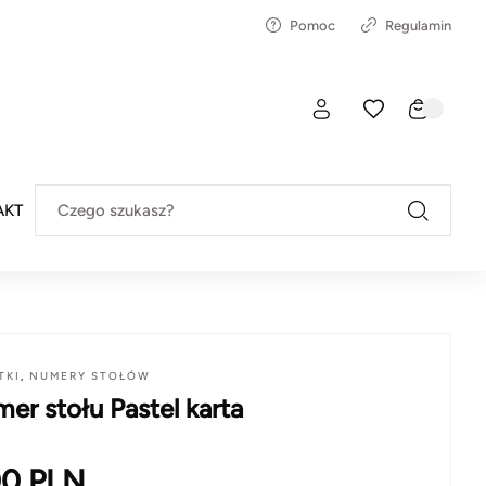
Pomoc
Regulamin
AKT
Czego szukasz?
TKI
,
NUMERY STOŁÓW
er stołu Pastel karta
00
PLN