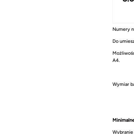
Numery na
Do umiesz
Możliwoś
A4.
Wymiar b
Minimalne
Wybranie 