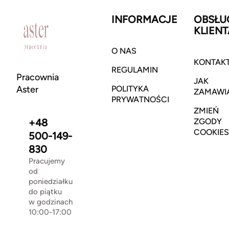
INFORMACJE
OBSŁU
KLIENT
O NAS
KONTAK
REGULAMIN
Pracownia
JAK
Aster
POLITYKA
ZAMAWI
PRYWATNOŚCI
ZMIEŃ
+48
ZGODY
COOKIES
500-149-
830
Pracujemy
od
poniedziałku
do piątku
w godzinach
10:00-17:00