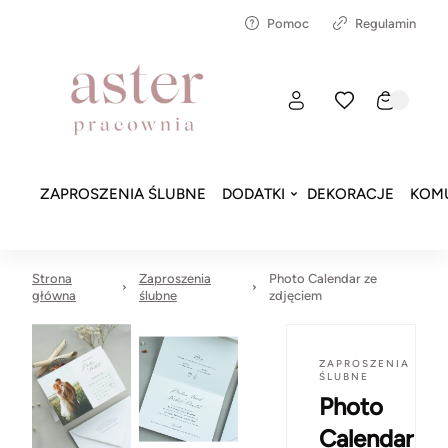
Pomoc
Regulamin
ZAPROSZENIA ŚLUBNE
DODATKI
DEKORACJE
KOMU
Strona
Zaproszenia
Photo Calendar ze
główna
ślubne
zdjęciem
ZAPROSZENIA
ŚLUBNE
Photo
Calendar