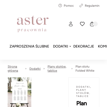
Pomoc
Regulamin
ZAPROSZENIA ŚLUBNE
DODATKI
DEKORACJE
KOMU
Strona
Plany stołów,
Plan stołu
Dodatki
główna
tablice
Folded White
DODATKI
,
PLANY
STOŁÓW,
TABLICE
Plan