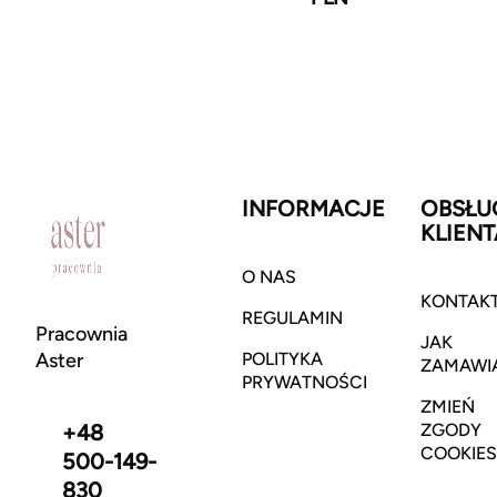
INFORMACJE
OBSŁU
KLIENT
O NAS
KONTAK
REGULAMIN
Pracownia
JAK
Aster
POLITYKA
ZAMAWI
PRYWATNOŚCI
ZMIEŃ
+48
ZGODY
COOKIES
500-149-
830