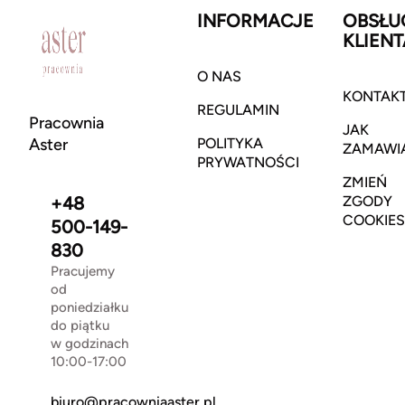
INFORMACJE
OBSŁU
KLIENT
O NAS
KONTAK
REGULAMIN
Pracownia
JAK
Aster
POLITYKA
ZAMAWI
PRYWATNOŚCI
ZMIEŃ
+48
ZGODY
COOKIES
500-149-
830
Pracujemy
od
poniedziałku
do piątku
w godzinach
10:00-17:00
biuro@pracowniaaster.pl