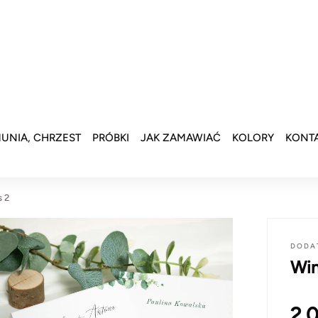
UNIA, CHRZEST
PRÓBKI
JAK ZAMAWIAĆ
KOLORY
KONT
s 2
DODA
Win
2.