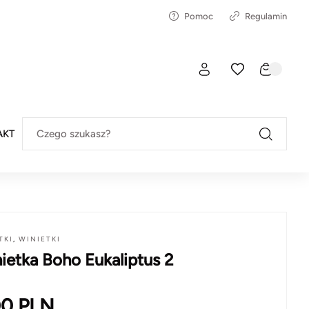
Pomoc
Regulamin
AKT
Czego szukasz?
TKI
,
WINIETKI
ietka Boho Eukaliptus 2
00
PLN