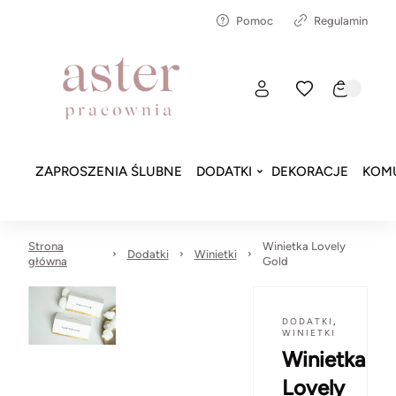
Pomoc
Regulamin
ZAPROSZENIA ŚLUBNE
DODATKI
DEKORACJE
KOMU
Strona
Winietka Lovely
Dodatki
Winietki
główna
Gold
DODATKI
,
WINIETKI
Winietka
Lovely