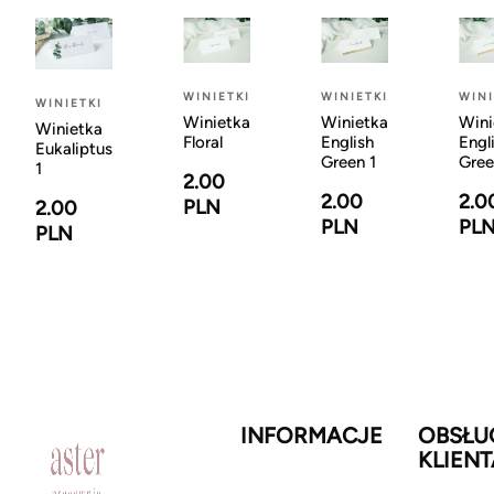
WINIETKI
WINIETKI
WINI
WINIETKI
Winietka
Winietka
Wini
Winietka
Floral
English
Engl
Eukaliptus
Green 1
Gree
1
2.00
2.00
2.0
PLN
2.00
PLN
PL
PLN
INFORMACJE
OBSŁU
KLIENT