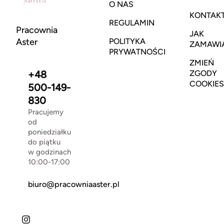
O NAS
KONTAK
REGULAMIN
Pracownia
JAK
Aster
POLITYKA
ZAMAWI
PRYWATNOŚCI
ZMIEŃ
+48
ZGODY
COOKIES
500-149-
830
Pracujemy
od
poniedziałku
do piątku
w godzinach
10:00-17:00
biuro@pracowniaaster.pl