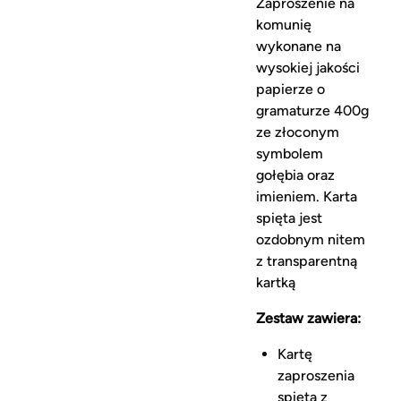
Zaproszenie na
komunię
wykonane na
wysokiej jakości
papierze o
gramaturze 400g
ze złoconym
symbolem
gołębia oraz
imieniem. Karta
spięta jest
ozdobnym nitem
z transparentną
kartką
Zestaw zawiera:
Kartę
zaproszenia
spiętą z