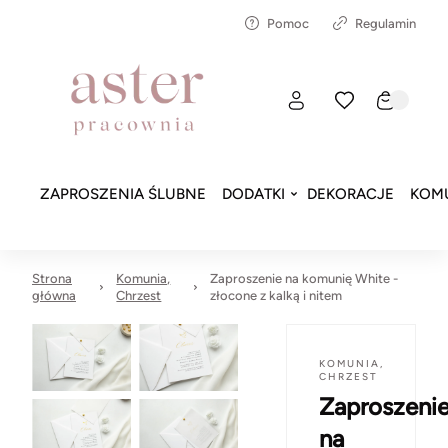
Pomoc
Regulamin
ZAPROSZENIA ŚLUBNE
DODATKI
DEKORACJE
KOMU
Strona
Komunia,
Zaproszenie na komunię White -
główna
Chrzest
złocone z kalką i nitem
KOMUNIA,
CHRZEST
Zaproszeni
na