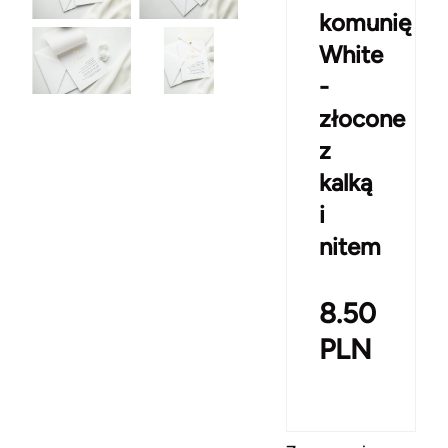
komunię
White
-
złocone
z
kalką
i
nitem
8.50
PLN