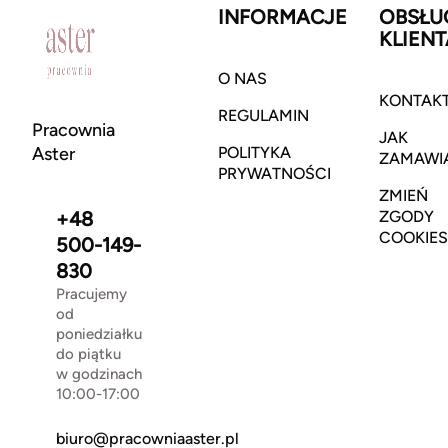
INFORMACJE
OBSŁU
KLIENT
O NAS
KONTAK
REGULAMIN
Pracownia
JAK
Aster
POLITYKA
ZAMAWI
PRYWATNOŚCI
ZMIEŃ
+48
ZGODY
COOKIES
500-149-
830
Pracujemy
od
poniedziałku
do piątku
w godzinach
10:00-17:00
biuro@pracowniaaster.pl