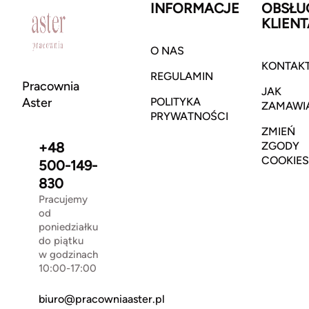
INFORMACJE
OBSŁU
KLIENT
O NAS
KONTAK
REGULAMIN
Pracownia
JAK
Aster
POLITYKA
ZAMAWI
PRYWATNOŚCI
ZMIEŃ
+48
ZGODY
COOKIES
500-149-
830
Pracujemy
od
poniedziałku
do piątku
w godzinach
10:00-17:00
biuro@pracowniaaster.pl