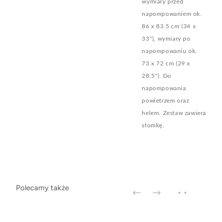
wymiary przed
napompowaniem ok.
86 x 83.5 cm (34 x
33''), wymiary po
napompowaniu ok.
73 x 72 cm (29 x
28.5''). Do
napompowania
powietrzem oraz
helem. Zestaw zawiera
słomkę.
Polecamy także