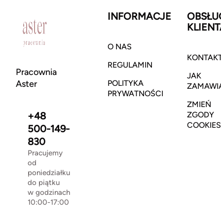
INFORMACJE
OBSŁU
KLIENT
O NAS
KONTAK
REGULAMIN
Pracownia
JAK
Aster
POLITYKA
ZAMAWI
PRYWATNOŚCI
ZMIEŃ
+48
ZGODY
COOKIES
500-149-
830
Pracujemy
od
poniedziałku
do piątku
w godzinach
10:00-17:00