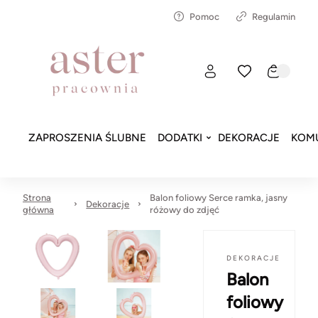
Pomoc
Regulamin
ZAPROSZENIA ŚLUBNE
DODATKI
DEKORACJE
KOMU
Strona
Balon foliowy Serce ramka, jasny
Dekoracje
główna
różowy do zdjęć
DEKORACJE
Balon
foliowy