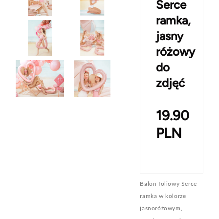
Serce
ramka,
jasny
różowy
do
zdjęć
19.90
PLN
Balon foliowy Serce
ramka w kolorze
jasnoróżowym,