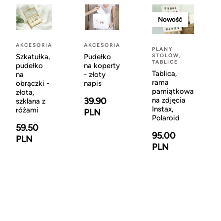
Nowość
AKCESORIA
AKCESORIA
PLANY
STOŁÓW,
Szkatułka,
Pudełko
TABLICE
pudełko
na koperty
Tablica,
na
- złoty
rama
obrączki -
napis
pamiątkowa
złota,
na zdjęcia
39.90
szklana z
Instax,
różami
PLN
Polaroid
59.50
95.00
PLN
PLN