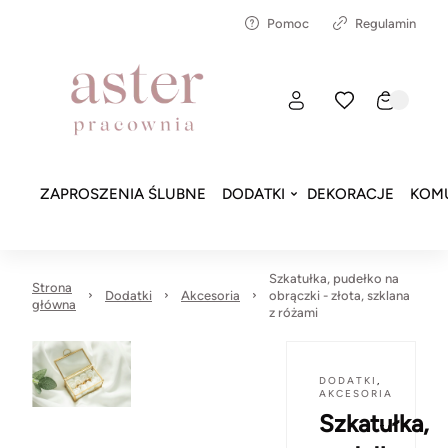
Pomoc
Regulamin
ZAPROSZENIA ŚLUBNE
DODATKI
DEKORACJE
KOMU
Szkatułka, pudełko na
Strona
Dodatki
Akcesoria
obrączki - złota, szklana
główna
z różami
DODATKI
,
AKCESORIA
Szkatułka,