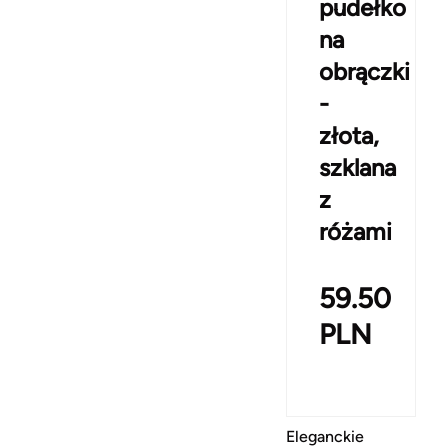
pudełko
na
obrączki
-
złota,
szklana
z
różami
59.50
PLN
Eleganckie