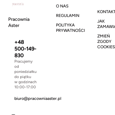
O NAS
KONTAK
REGULAMIN
Pracownia
JAK
Aster
POLITYKA
ZAMAWI
PRYWATNOŚCI
ZMIEŃ
+48
ZGODY
COOKIES
500-149-
830
Pracujemy
od
poniedziałku
do piątku
w godzinach
10:00-17:00
biuro@pracowniaaster.pl