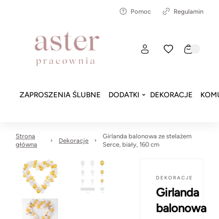
Pomoc
Regulamin
ZAPROSZENIA ŚLUBNE
DODATKI
DEKORACJE
KOMU
Strona
Girlanda balonowa ze stelażem
Dekoracje
główna
Serce, biały, 160 cm
DEKORACJE
Girlanda
balonowa