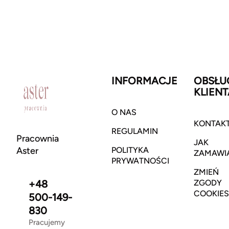
INFORMACJE
OBSŁU
KLIENT
O NAS
KONTAK
REGULAMIN
Pracownia
JAK
Aster
POLITYKA
ZAMAWI
PRYWATNOŚCI
ZMIEŃ
+48
ZGODY
COOKIES
500-149-
830
Pracujemy