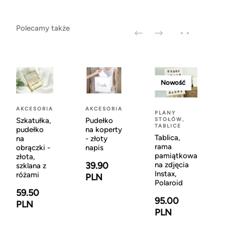
Polecamy także
Nowość
AKCESORIA
AKCESORIA
PLANY
STOŁÓW,
Szkatułka,
Pudełko
TABLICE
pudełko
na koperty
Tablica,
na
- złoty
rama
obrączki -
napis
pamiątkowa
złota,
na zdjęcia
39.90
szklana z
Instax,
różami
PLN
Polaroid
59.50
95.00
PLN
PLN