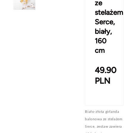
ze
stelażem
Serce,
biały,
160
cm
49.90
PLN
Biało-złota girlanda
balonowa ze stelażem
Serce, zestaw zawiera