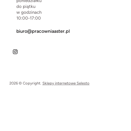
poniedziałku
do piątku
w godzinach
10:00-17:00
biuro@pracowniaaster.pl
2026 © Copyright.
Sklepy internetowe Selesto