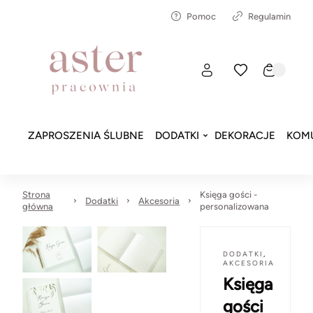
Pomoc
Regulamin
ZAPROSZENIA ŚLUBNE
DODATKI
DEKORACJE
KOMU
Strona
Księga gości -
Dodatki
Akcesoria
główna
personalizowana
DODATKI
,
AKCESORIA
Księga
gości