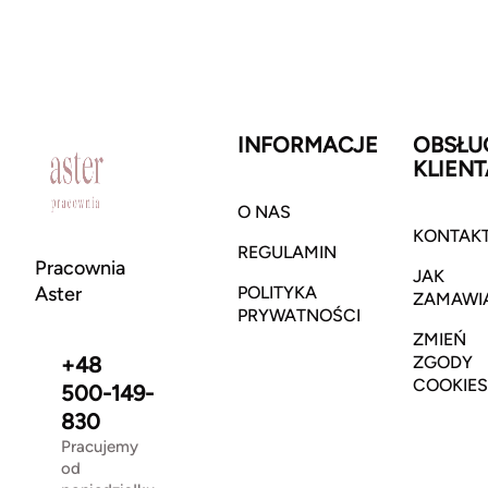
INFORMACJE
OBSŁU
KLIENT
O NAS
KONTAK
REGULAMIN
Pracownia
JAK
Aster
POLITYKA
ZAMAWI
PRYWATNOŚCI
ZMIEŃ
+48
ZGODY
COOKIES
500-149-
830
Pracujemy
od