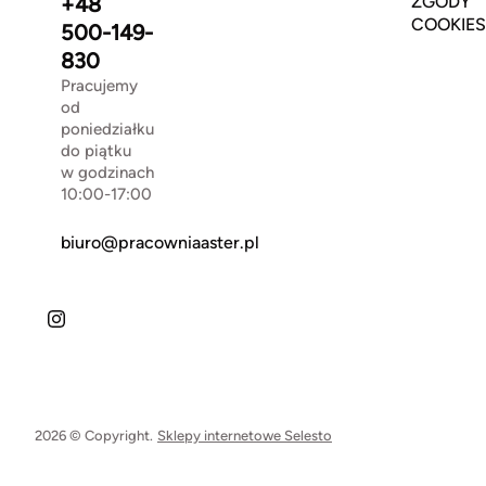
+48
ZGODY
COOKIES
500-149-
830
Pracujemy
od
poniedziałku
do piątku
w godzinach
10:00-17:00
biuro@pracowniaaster.pl
2026 © Copyright.
Sklepy internetowe Selesto