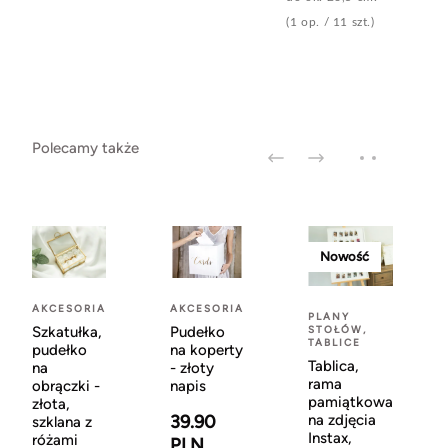
(1 op. / 11 szt.)
Polecamy także
Nowość
AKCESORIA
AKCESORIA
PLANY
STOŁÓW,
Szkatułka,
Pudełko
TABLICE
pudełko
na koperty
Tablica,
na
- złoty
rama
obrączki -
napis
pamiątkowa
złota,
na zdjęcia
39.90
szklana z
Instax,
różami
PLN