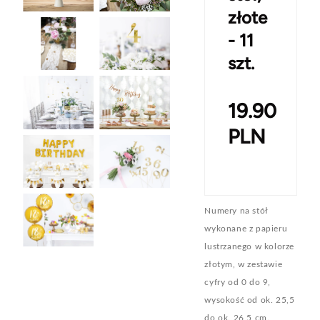
złote
- 11
szt.
19.90
PLN
Numery na stół
wykonane z papieru
lustrzanego w kolorze
złotym, w zestawie
cyfry od 0 do 9,
wysokość od ok. 25,5
do ok. 26,5 cm.