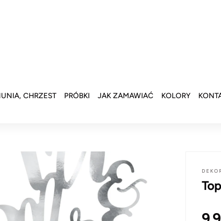
UNIA, CHRZEST
PRÓBKI
JAK ZAMAWIAĆ
KOLORY
KONT
DEKO
Top
9.