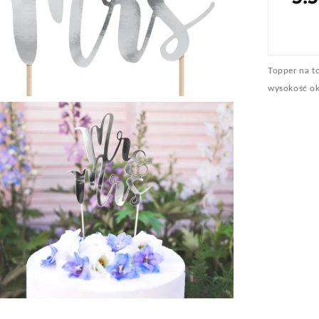
Topper na t
wysokość ok