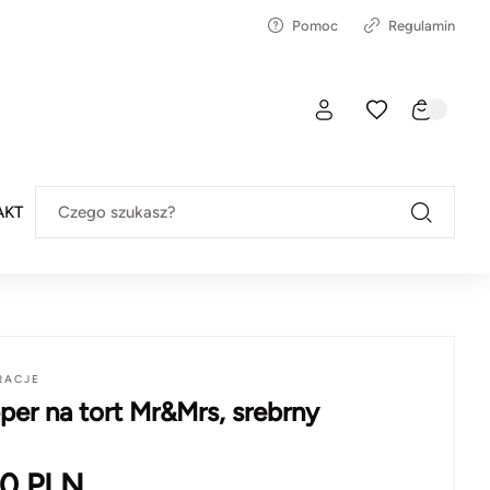
Pomoc
Regulamin
AKT
Czego szukasz?
RACJE
per na tort Mr&Mrs, srebrny
90
PLN