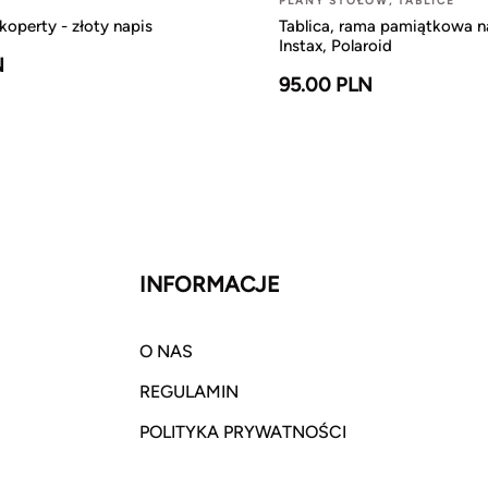
PLANY STOŁÓW, TABLICE
koperty - złoty napis
Tablica, rama pamiątkowa n
Instax, Polaroid
N
95.00 PLN
INFORMACJE
O NAS
REGULAMIN
POLITYKA PRYWATNOŚCI