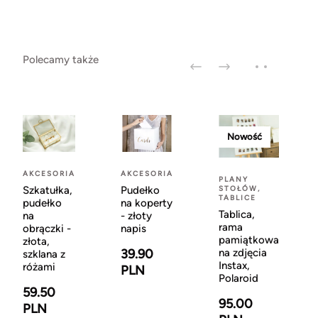
Polecamy także
Nowość
AKCESORIA
AKCESORIA
PLANY
STOŁÓW,
Szkatułka,
Pudełko
TABLICE
pudełko
na koperty
Tablica,
na
- złoty
rama
obrączki -
napis
pamiątkowa
złota,
na zdjęcia
39.90
szklana z
Instax,
różami
PLN
Polaroid
59.50
95.00
PLN