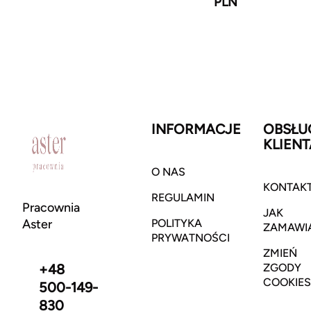
PLN
INFORMACJE
OBSŁU
KLIENT
O NAS
KONTAK
REGULAMIN
Pracownia
JAK
Aster
POLITYKA
ZAMAWI
PRYWATNOŚCI
ZMIEŃ
+48
ZGODY
COOKIES
500-149-
830