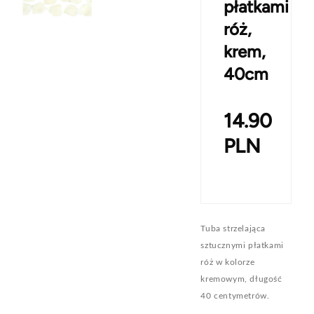
płatkami
róż,
krem,
40cm
14.90
PLN
Tuba strzelająca
sztucznymi płatkami
róż w kolorze
kremowym, długość
40 centymetrów.