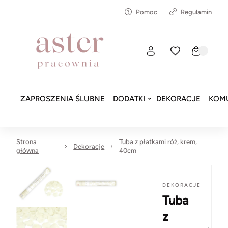
Pomoc
Regulamin
ZAPROSZENIA ŚLUBNE
DODATKI
DEKORACJE
KOMU
Strona
Tuba z płatkami róż, krem,
Dekoracje
główna
40cm
DEKORACJE
Tuba
z